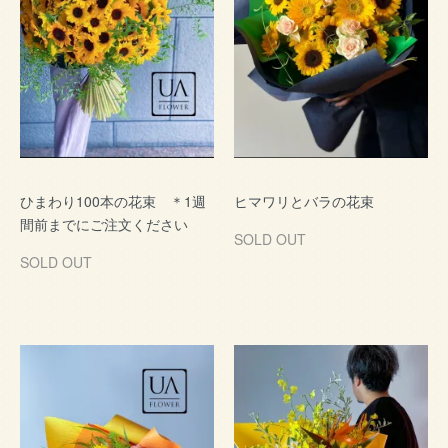
ひまわり100本の花束 ＊1週
ヒマワリとバラの花束
間前までにご注文ください
SOLD OUT
SOLD OUT