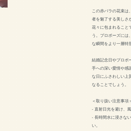
この赤バラの花束は
者を魅了する美しさ
花々に包まれること
う。プロポーズには
な瞬間をより一層特
結婚記念日やプロポ
手への深い愛情や感
な日にふさわしい上
なることでしょう。
＜取り扱い注意事項
- 直射日光を避け、
- 長時間水に浸さな
い。