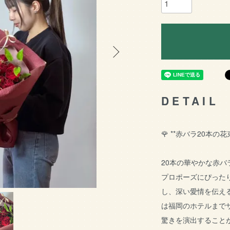
DETAIL
🌹 **赤バラ20本の
20本の華やかな赤
プロポーズにぴった
し、深い愛情を伝え
は福岡のホテルまで
驚きを演出すること