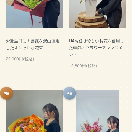
お誕生日に！薔薇を沢山使用
UAお任せ珍しいお花を使用し
したオシャレな花束
た季節のフラワーアレンジメ
ント
22,000円(税込)
19,800円(税込)
3位
4位