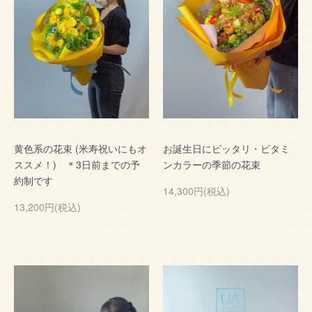
黄色系の花束 (米寿祝いにもオ
お誕生日にピッタリ・ビタミ
ススメ！) ＊3日前までの予
ンカラーの季節の花束
約制です
14,300円(税込)
13,200円(税込)