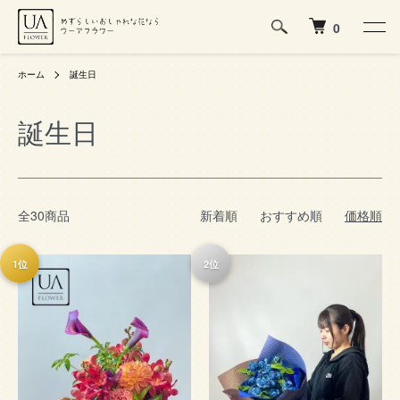
0
ホーム
誕生日
誕生日
全30商品
新着順
おすすめ順
価格順
1位
2位