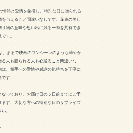
色の情熱と愛情を象徴し、特別な日に贈られる
動を与えること間違いなしです。花束の美し
贈り物の意味や思い出に残る一瞬を共有でき
点です。
束は、まるで映画のワンシーンのような華やか
贈る人も贈られる人も心躍ること間違いな
物は、相手への愛情や感謝の気持ちを丁寧に
適です。
となっており、お届け日の５日前までにご予
ります。大切な方への特別な日のサプライズ
さい。
＞