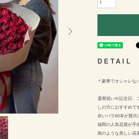
DETAIL
＊豪華でオシャレなバ
還暦祝いや記念日、
しの方におすすめで
赤いバラ60本が贅
福岡の人気花屋が手
画のような美しい花