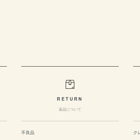
RETURN
返品について
不良品
ク