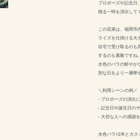
プロポーズや記念日
残る一時を演出して
この花束は、福岡市
ライズを仕掛ける大
自宅で受け取るのも
するのも素敵ですね
水色のバラの鮮やか
別な日をより一層華
＼利用シーンの例／
- プロポーズの演出
- 記念日や誕生日の
- 大切な人への感謝
水色バラ12本とカ