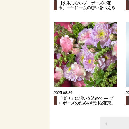
【失敗しないプロポーズの花
束】一生に一度の想いを伝える
なら、上質なバラで最高の瞬間
を。
2025.08.26
2
「ダリアに想いを込めて ― プ
ロポーズのための特別な花束」