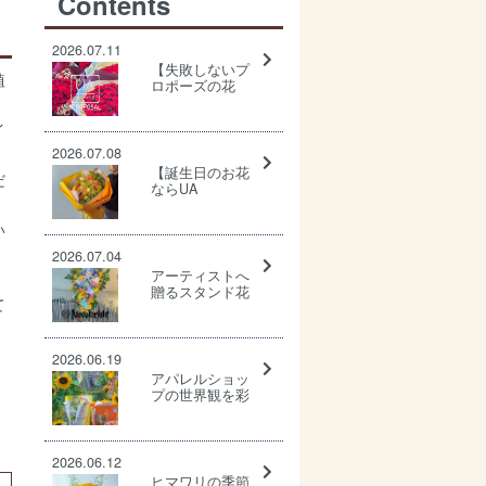
Contents
2026.07.11
【失敗しないプ
植
ロポーズの花
束】一生に一度
の想いを伝える
イ
なら、上質なバ
ラで最高の瞬間
2026.07.08
を。
【誕生日のお花
だ
ならUA
FLOWER】全国
発送・全国送料
い
無料※一部地域
を除く。大切な
2026.07.04
人へ”間違いな
アーティストへ
い”フラワーギフ
贈るスタンド花
て
トを。
ならUA flower
へ。ファンの想
いを最高の形で
届けます。
2026.06.19
アパレルショッ
プの世界観を彩
るイベント装飾
｜ONWARD
CROSSET様の
夏イベント装飾
2026.06.12
を担当しました
ヒマワリの季節