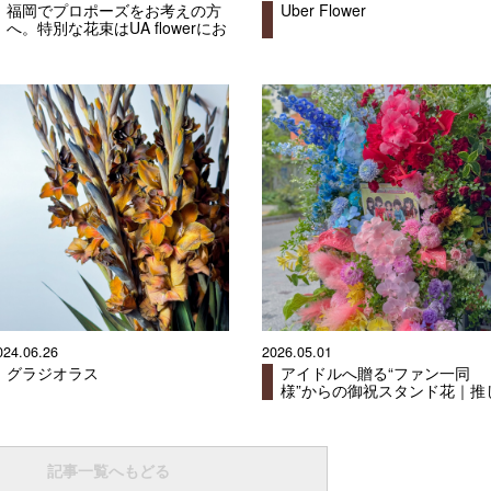
福岡でプロポーズをお考えの方
Uber Flower
へ。特別な花束はUA flowerにお
任せください
024.06.26
2026.05.01
グラジオラス
アイドルへ贈る“ファン一同
様”からの御祝スタンド花｜推
活を彩るオシャレで失敗しな
オーダー方法【福岡 花屋】
記事一覧へもどる