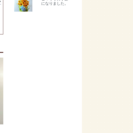
になりました。
夏を彩る特別な
お花をUA flower
で。