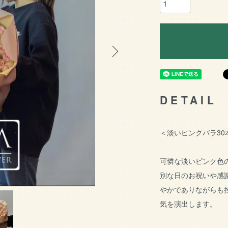
DETAIL
＜淡いピンクバラ30
可憐な淡いピンク色
別な日のお祝いや感
やかでありながらも
気を演出します。