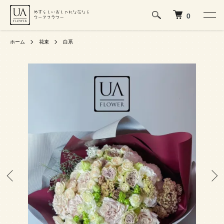
0
ホーム
花束
白系